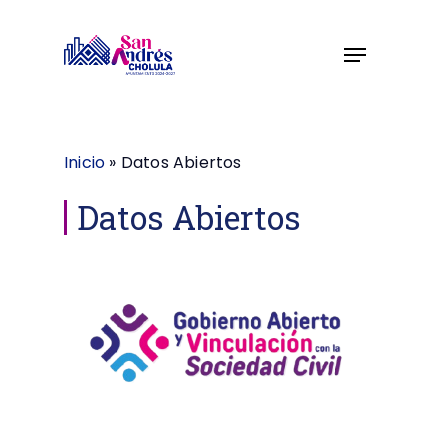
Skip
to
Menu
Close
main
Menu
content
Inicio
»
Datos Abiertos
Datos Abiertos