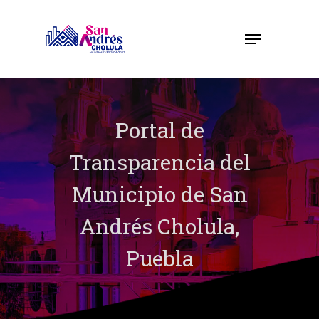
Skip
to
Menu
Close
main
Menu
content
Portal de
Transparencia del
Municipio de San
Andrés Cholula,
Puebla