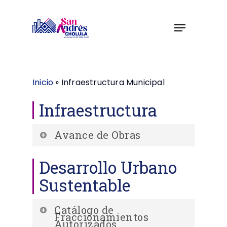
Skip
to
Menu
Close
main
Menu
content
Inicio
»
Infraestructura Municipal
Infraestructura
Avance de Obras
Desarrollo Urbano
Avance de obras, ejercicio 2024, 08
de abril de 2024
Sustentable
Catálogo de
Fraccionamientos
Autorizados