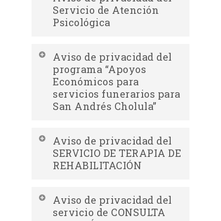
integral del Servicio de Talleres y
Servicio de Atención
Pláticas de la Dirección de Salud
Psicológica
Descargar Aviso de privacidad
Aviso de privacidad del
integral del Servicio de Atención
programa “Apoyos
Psicológica
Económicos para
Descargar Aviso de privacidad
servicios funerarios para
simplificado del Servicio de Talleres y
San Andrés Cholula”
Pláticas de la Dirección de Salud
Descargar Aviso de privacidad
Aviso de privacidad del
Descargar Aviso de privacidad
integral del programa “Apoyos
SERVICIO DE TERAPIA DE
simplificado del Servicio de Atención
Económicos para servicios funerarios
REHABILITACIÓN
Psicológica
para San Andrés Cholula”
Descargar Aviso de privacidad
Aviso de privacidad del
integral del SERVICIO DE TERAPIA DE
servicio de CONSULTA