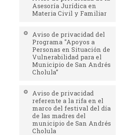
integral del Servicio de Sesión de
Asesoría Jurídica en
SUSTANCIAS
Mediación Jurídica en Materia
Materia Civil y Familiar
Descargar Aviso de privacidad
Familiar
simplificado de la Atención a
Descargar Aviso de privacidad
Aviso de privacidad del
Reportes de Violencia de Niñas, Niños
integral de la Asesoría Jurídica en
Programa "Apoyos a
y Adolescentes
Materia Civil y Familiar
Personas en Situación de
Vulnerabilidad para el
Descargar Aviso de privacidad
Municipio de San Andrés
simplificado del Servicio de Sesión de
Cholula”
Mediación Jurídica en Materia
Familiar
Descargar Aviso de privacidad
Descargar Aviso de privacidad
Aviso de privacidad
simplificado de la Asesoría Jurídica
integral del Programa "Apoyos a
referente a la rifa en el
en Materia Civil y Familiar
Personas en Situación de
marco del festival del día
Vulnerabilidad para el Municipio de
de las madres del
municipio de San Andrés
San Andrés Cholula”
Cholula