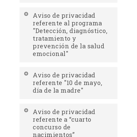
médica integral
Descargar Aviso de privacidad
Aviso de privacidad
integral referente al programa
referente al programa
Descargar Aviso de privacidad
denominado "Noche Buena"
"Detección, diagnóstico,
simplificado del programa
tratamiento y
denominado Cambiando Vidas
prevención de la salud
emocional"
Descargar Aviso de privacidad
Descargar Aviso de privacidad
Aviso de privacidad
simplificado referente al programa
integral del programa denominado
referente "10 de mayo,
denominado "Noche Buena"
“Detección, diagnóstico, tratamiento
día de la madre"
y prevención de la salud emocional””
Descargar Aviso de privacidad
Aviso de privacidad
integral del programa denominado
referente a “cuarto
“10 de mayo, día de la madre”
concurso de
nacimientos”