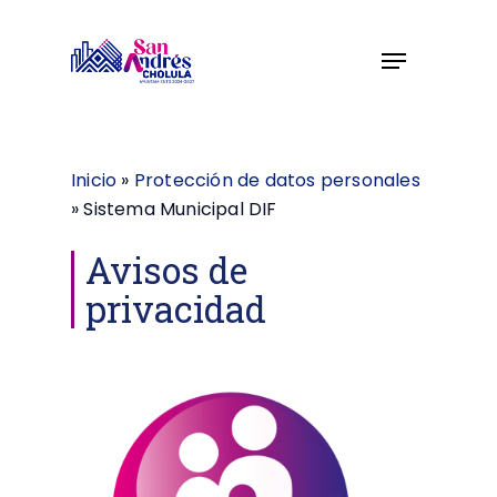
Skip
to
Menu
Close
main
Menu
content
Inicio
»
Protección de datos personales
»
Sistema Municipal DIF
Avisos de
privacidad