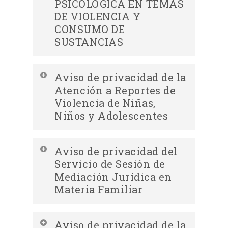
REHABILITACIÓN
PSICOLÓGICA EN TEMAS
DE VIOLENCIA Y
Descargar Aviso de privacidad
CONSUMO DE
simplificado del programa “Apoyos
SUSTANCIAS
Económicos para servicios funerarios
para San Andrés Cholula”
Descargar Aviso de privacidad
Descargar Aviso de privacidad
Aviso de privacidad de la
simplificado del SERVICIO DE TERAPIA
integral del servicio de CONSULTA
Atención a Reportes de
DE REHABILITACIÓN
PSICOLÓGICA EN TEMAS DE VIOLENCIA
Violencia de Niñas,
Niños y Adolescentes
Y CONSUMO DE SUSTANCIAS
Descargar Aviso de privacidad
Aviso de privacidad del
integral de la Atención a Reportes de
Servicio de Sesión de
Violencia de Niñas, Niños y
Mediación Jurídica en
Descargar Aviso de privacidad
Materia Familiar
Adolescentes
simplificado del servicio de
CONSULTA PSICOLÓGICA EN TEMAS DE
Descargar Aviso de privacidad
Aviso de privacidad de la
VIOLENCIA Y CONSUMO DE