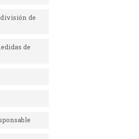
Descargar
división de
medidas de
Descargar
Descargar
Descargar
esponsable