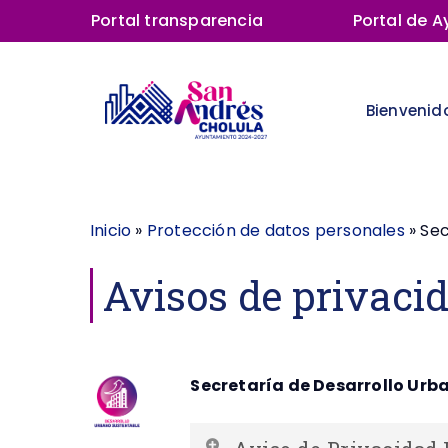
Skip
Portal transparencia
Portal de 
to
main
content
Bienvenid
Inicio
»
Protección de datos personales
»
Sec
Avisos de privaci
Secretaría de Desarrollo Urb