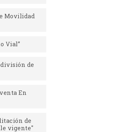
Descargar
e Movilidad
Descargar
o Vial”
Descargar
división de
eventa En
Descargar
ditación de
le vigente"