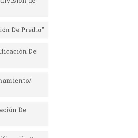
división de
Descargar
ión De Predio"
Descargar
ficación De
Descargar
onamiento/
ación De
Descargar