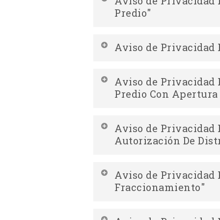
Aviso de Privacidad
Predio"
Descripción
Aviso de Privacidad
Descargar Aviso de Privacidad I
Descripción
Aviso de Privacidad
Predio Con Apertura 
Descargar Aviso de Privacidad S
Descargar Aviso de Privacidad In
Descripción
Aviso de Privacidad
Descargar Aviso de Privacidad Si
Autorización De Dist
Descargar Aviso de Privacidad In
Apertura De Vialidad"
Aviso de Privacidad
Descargar Aviso de Privacidad Si
Fraccionamiento"
Apertura De Vialidad"
Descripción