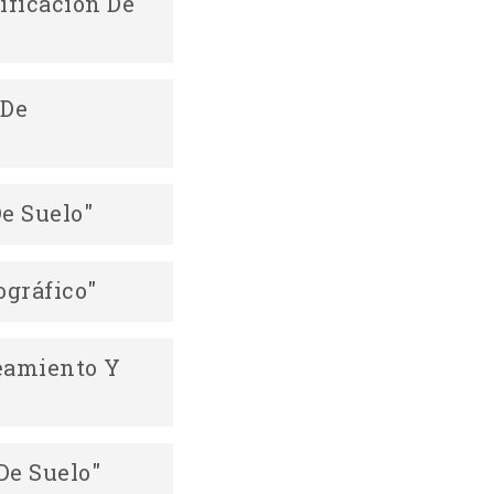
ificación De
Descargar
 De
Descargar
e Suelo"
Descargar
gráfico"
Descargar
eamiento Y
Descargar
De Suelo"