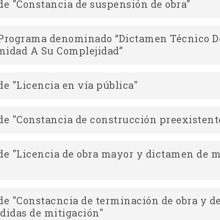
de "Constancia de suspensión de obra"
mplificado de "Refrendo del registro del drom"
Integral de "Constancia de cambio de drom y/o
 Programa denominado “Dictamen Técnico D
midad A Su Complejidad”
ntegral de "Constancia de suspensión de obra"
Simplificado de "Constancia de cambio de drom y/o
de "Licencia en vía pública"
implificado de "Constancia de suspensión de obra"
de "Constancia de construcción preexistent
tegral de "Licencia en vía pública"
de "Licencia de obra mayor y dictamen de 
mplificado de "Licencia en vía pública"
ntegral de "Constancia de construcción preexistente"
de "Constacncia de terminación de obra y d
implificado de "Constancia de construcción preexistente"
idas de mitigación"