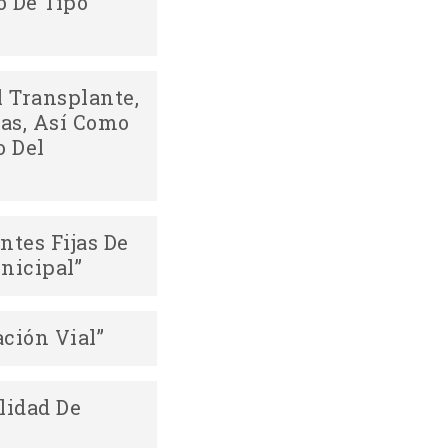
 De Tipo
Descargar
 Transplante,
das, Así Como
o Del
Descargar
tes Fijas De
nicipal”
Descargar
ción Vial”
Descargar
lidad De