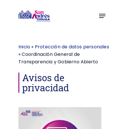
Skip
to
Menu
Close
main
Menu
content
Inicio
»
Protección de datos personales
»
Coordinación General de
Transparencia y Gobierno Abierto
Avisos de
privacidad