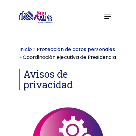
Skip
to
Menu
Close
main
Menu
content
Inicio
»
Protección de datos personales
»
Coordinación ejecutiva de Presidencia
Avisos de
privacidad