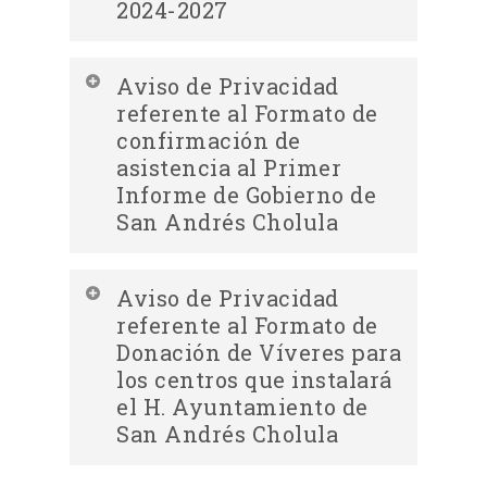
2024-2027
Descargar Aviso de Privacidad
Aviso de Privacidad
Integral Consulta ciudadana para la
referente al Formato de
elaboración del plan municipal de
confirmación de
asistencia al Primer
desarrollo 2024-2027
Informe de Gobierno de
San Andrés Cholula
Descargar Aviso de Privacidad
Aviso de Privacidad
Descargar Aviso de Consulta
Integral referente al Formato de
referente al Formato de
ciudadana para la elaboración del
confirmación de asistencia al Primer
Donación de Víveres para
plan municipal de desarrollo 2024-
Informe de Gobierno de San Andrés
los centros que instalará
2027
el H. Ayuntamiento de
Cholula
San Andrés Cholula