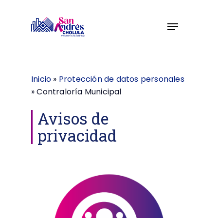
Skip
to
Menu
Close
main
Menu
content
Inicio
»
Protección de datos personales
»
Contraloría Municipal
Avisos de
privacidad