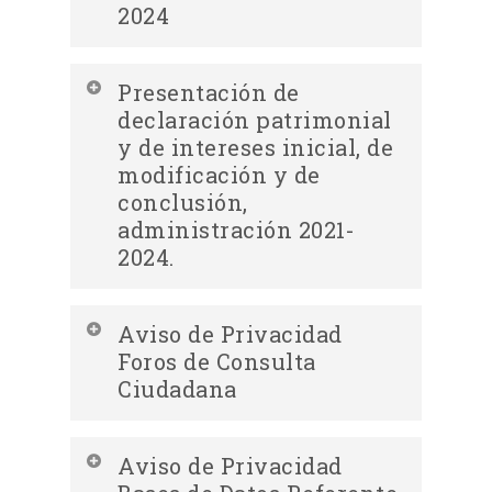
2024
Descargar Aviso de privacidad
Presentación de
Integral referente a la conformación
declaración patrimonial
de los Comités de Participación
y de intereses inicial, de
Ciudadana. Administración 2021-
modificación y de
conclusión,
2024
administración 2021-
2024.
Descargar Aviso de Privacidad
Aviso de Privacidad
Descargar Aviso de privacidad
Integral Presentación de declaración
Foros de Consulta
Simplificado referente a la
patrimonial y de intereses inicial, de
Ciudadana
conformación de los Comités de
modificación y de conclusión,
Participación Ciudadana.
administración 2021-2024.
Descargar Aviso de Privacidad
Aviso de Privacidad
Administración 2021-2024
Integral Foros de Consulta