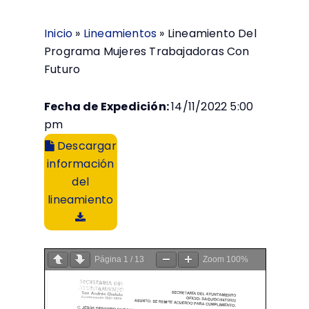
Inicio
»
Lineamientos
»
Lineamiento Del
Programa Mujeres Trabajadoras Con
Futuro
Fecha de Expedición:
14/11/2022 5:00
pm
Descargar
información
del
lineamiento
Página
1
/
13
Zoom
100%