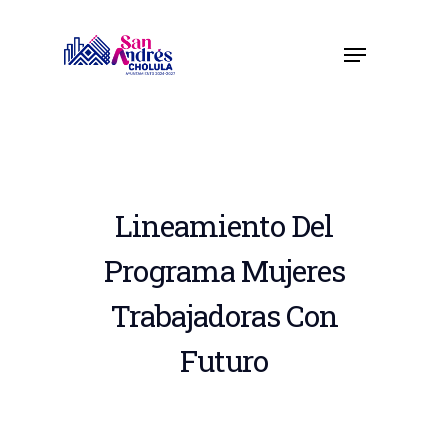
Skip
to
Menu
Close
main
Menu
content
Lineamiento Del
Programa Mujeres
Trabajadoras Con
Futuro